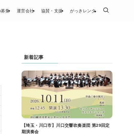
の募集
運営会社
協賛・支援
がっきレンタ
新着記事
【埼玉・川口市】川口交響吹奏楽団 第29回定
期演奏会