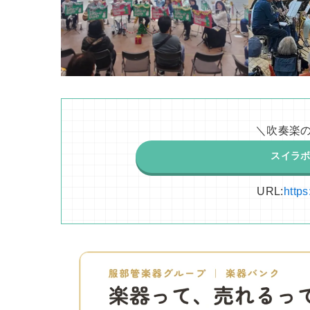
＼吹奏楽の
スイラボ
URL:
http