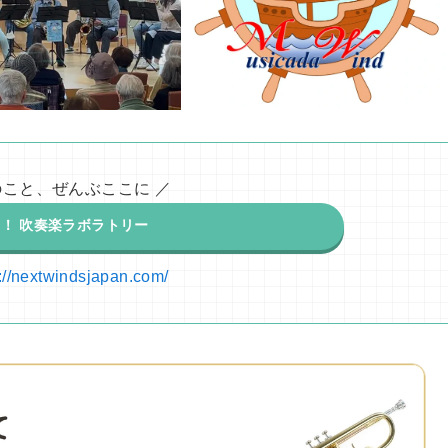
こと、ぜんぶここに ／
！ 吹奏楽ラボラトリー
s://nextwindsjapan.com/