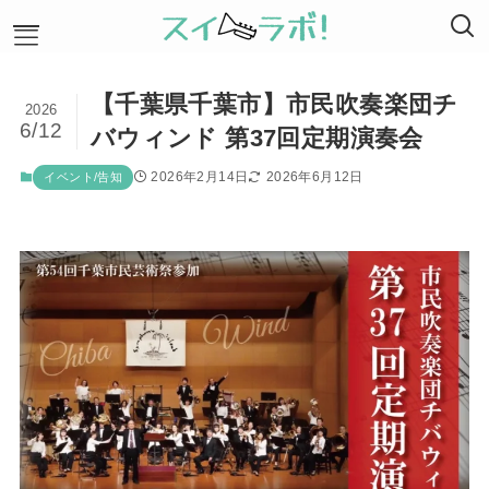
【千葉県千葉市】市民吹奏楽団チ
2026
ホーム
6/12
バウィンド 第37回定期演奏会
特集記事
コラム連載
2026年2月14日
2026年6月12日
イベント/告知
吹奏楽豆知識
レビュー/比較
イベント/告知
吹奏楽団の募集
運営会社
協賛・支援