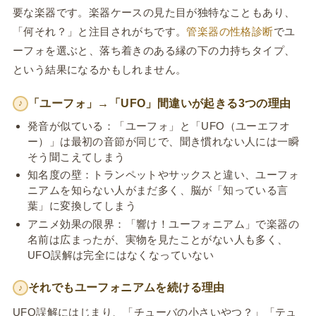
要な楽器です。楽器ケースの見た目が独特なこともあり、
「何それ？」と注目されがちです。
管楽器の性格診断
でユ
ーフォを選ぶと、落ち着きのある縁の下の力持ちタイプ、
という結果になるかもしれません。
「ユーフォ」→「UFO」間違いが起きる3つの理由
♪
発音が似ている：「ユーフォ」と「UFO（ユーエフオ
ー）」は最初の音節が同じで、聞き慣れない人には一瞬
そう聞こえてしまう
知名度の壁：トランペットやサックスと違い、ユーフォ
ニアムを知らない人がまだ多く、脳が「知っている言
葉」に変換してしまう
アニメ効果の限界：「響け！ユーフォニアム」で楽器の
名前は広まったが、実物を見たことがない人も多く、
UFO誤解は完全にはなくなっていない
それでもユーフォニアムを続ける理由
♪
UFO誤解にはじまり、「チューバの小さいやつ？」「テュ