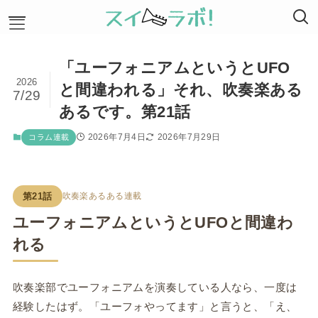
「ユーフォニアムというとUFO
ホーム
2026
と間違われる」それ、吹奏楽ある
特集記事
7/29
あるです。第21話
コラム連載
吹奏楽豆知識
2026年7月4日
2026年7月29日
コラム連載
レビュー/比較
イベント/告知
吹奏楽団の募集
運営会社
第21話
吹奏楽あるある連載
協賛・支援
ユーフォニアムというとUFOと間違わ
れる
吹奏楽部でユーフォニアムを演奏している人なら、一度は
経験したはず。「ユーフォやってます」と言うと、「え、